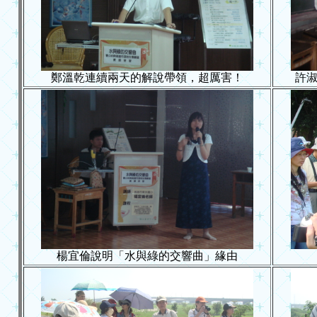
鄭溫乾連續兩天的解說帶領，超厲害！
許
楊宜倫說明「水與綠的交響曲」緣由