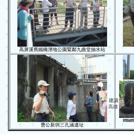
高屏溪舊鐵橋溼地公園緊鄰九曲堂抽水站
建議使用 IE 6.
Copyright (c) 高雄市政府教育局 
曹公新圳三孔涵遺址