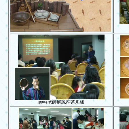
聯科老師解說擂茶步驟