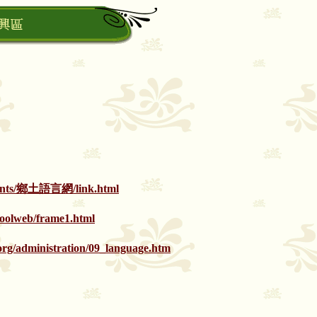
nts/
鄉土語言網
/link.html
hoolweb/frame1.html
org/administration/09_language.htm