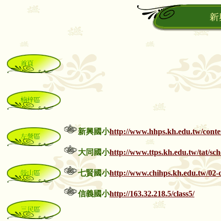
新興國小
http://www.hhps.kh.edu.tw/conte
大同國小
http://www.ttps.kh.edu.tw/tat/sc
七賢國小
http://www.chihps.kh.edu.tw/02-
信義
國小
http://163.32.218.5/class5/