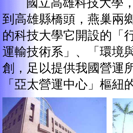
國立高雄科技大學，
到高雄縣橋頭，燕巢兩
的科技大學它開設的
「
運輸技術系
」、「
環境
創，足以提供我國營運
「
亞太營運中心」樞紐