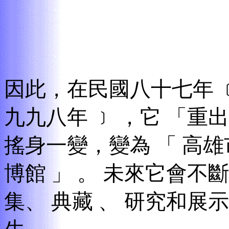
因此
，
在民國八十七年
九九八年
﹞
，
它
「重出
搖身一變
，
變為
「
高雄
博館
」
。
未來它會不斷
集、
典藏
、
研究和展示