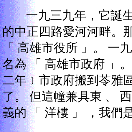
一九三九年
，
它誕
的中正四路愛河河畔。
「
高雄市役所
」。
一九
名為
「
高雄市政府
」。
二年﹞市政府搬到苓雅
了。
但這幢兼具東
、
西
義的
「
洋樓
」
，
我們