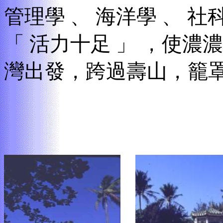
管理學
、
海洋學
、
社
「
活力十足
」
，
使濃濃
灣出發
，
跨過壽山
，
籠