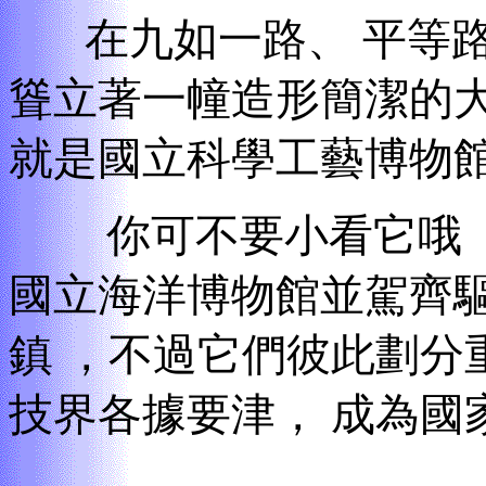
在九如一路
、
平等
聳立著一幢造形簡潔的大
就是國立科學工藝博物館
你可不要小看它哦 ，
國立海洋博物館並駕齊驅
鎮 ，不過它們彼此劃分
技界各據要津， 成為國