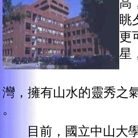
高
眺
更
星
國
灣
，
擁有山水的靈秀之
。
目前
，
國立中山大