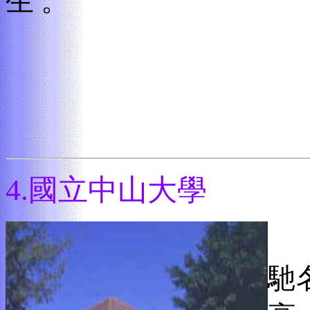
生
。
4.
國立中山大學
西
馳