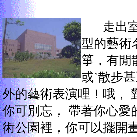
走出
型的藝術
箏，有閒
或`散步
外的藝術表演哩！哦， 
你可別忘， 帶著你心愛
術公園裡，你可以擺開